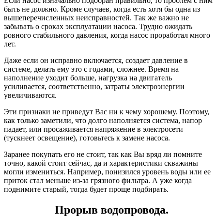
Если насос изначально подобран правильно, то проблем с ним
быть не должно. Кроме случаев, когда есть хотя бы одна из
вышеперечисленных неисправностей. Так же важно не
забывать о сроках эксплуатации насоса. Трудно ожидать
ровного стабильного давления, когда насос проработал много
лет.
Даже если он исправно включается, создает давление в
системе, делать ему это с годами, сложнее. Время на
наполнение уходит больше, нагрузка на двигатель
усиливается, соответственно, затраты электроэнергии
увеличиваются.
Эти признаки не приведут Вас ни к чему хорошему. Поэтому,
как только заметили, что долго наполняется система, напор
падает, или просаживается напряжение в электросети
(тускнеет освещение), готовьтесь к замене насоса.
Заранее покупать его не стоит, так как Вы вряд ли помните
точно, какой стоит сейчас, да и характеристики скважины
могли измениться. Например, понизился уровень воды или ее
приток стал меньше из-за грязного фильтра. А уже когда
поднимите старый, тогда будет проще подбирать.
Прорыв водопровода.